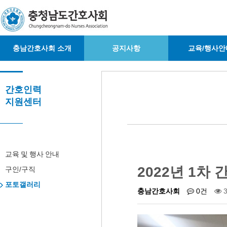
충남간호사회 소개
공지사항
교육/행사안
간호인력
지원센터
교육 및 행사 안내
2022년 1차 
구인/구직
포토갤러리
충남간호사회
0건
3